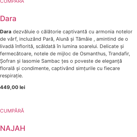
CUMPĂRĂ
Dara
Dara
dezvăluie o călătorie captivantă cu armonia notelor
de vârf, incluzând Pară, Alună și Tămâie , amintind de o
livadă înflorită, scăldată în lumina soarelui. Delicate și
fermecătoare, notele de mijloc de Osmanthus, Trandafir,
Șofran și Iasomie Sambac țes o poveste de eleganță
florală și condimente, captivând simțurile cu fiecare
respirație.
449,00 lei
CUMPĂRĂ
NAJAH