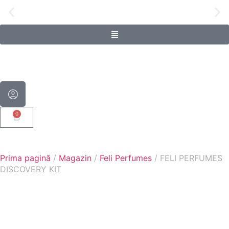
Livrare gratuită pentru comenzi de pe
0
Prima pagină
/
Magazin
/
Feli Perfumes
/ FELI PERFUMES
DISCOVERY KIT