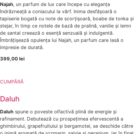
Najah
, un parfum de lux care începe cu eleganța
îndrăzneață a coniacului la vârf. Inima desfășoară o
tapiserie bogată cu note de scorțișoară, boabe de tonka și
stejar, în timp ce notele de bază de pralină, vanilie și lemn
de santal creează o esență senzuală și indulgentă.
Îmbrățișează opulența lui Najah, un parfum care lasă o
impresie de durată.
399,00 lei
CUMPĂRĂ
Daluh
Daluh
spune o poveste olfactivă plină de energie și
rafinament. Debutează cu prospețimea efervescentă a
ghimbirului, grapefruitului și bergamotei, se deschide către
o inimă aromată de rozmarin, salvie și geranium, iar în final