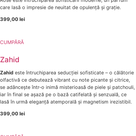
Rose este întruchiparea sofisticării moderne, un parfum
care lasă o impresie de neuitat de opulență și grație.
399,00 lei
CUMPĂRĂ
Zahid
Zahid
este întruchiparea seducției sofisticate – o călătorie
olfactivă ce debutează vibrant cu note picante și citrice,
se adâncește într-o inimă misterioasă de piele și patchouli,
iar în final se așază pe o bază catifelată și senzuală, ce
lasă în urmă eleganță atemporală și magnetism irezistibil.
399,00 lei