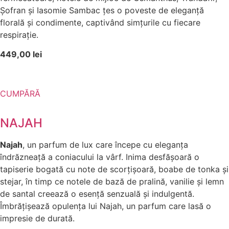
Șofran și Iasomie Sambac țes o poveste de eleganță
florală și condimente, captivând simțurile cu fiecare
respirație.
449,00 lei
CUMPĂRĂ
NAJAH
Najah
, un parfum de lux care începe cu eleganța
îndrăzneață a coniacului la vârf. Inima desfășoară o
tapiserie bogată cu note de scorțișoară, boabe de tonka și
stejar, în timp ce notele de bază de pralină, vanilie și lemn
de santal creează o esență senzuală și indulgentă.
Îmbrățișează opulența lui Najah, un parfum care lasă o
impresie de durată.