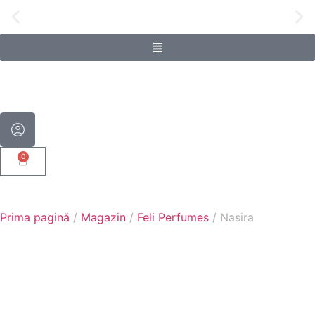
Livrare gratuită pentru comenzi de pe
0
Prima pagină
/
Magazin
/
Feli Perfumes
/ Nasira