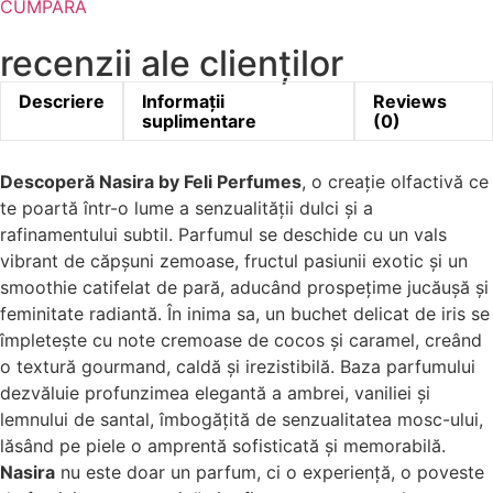
CUMPĂRĂ
recenzii ale clienților
Descriere
Informații
Reviews
suplimentare
(0)
Descoperă Nasira by Feli Perfumes
, o creație olfactivă ce
te poartă într-o lume a senzualității dulci și a
rafinamentului subtil. Parfumul se deschide cu un vals
vibrant de căpșuni zemoase, fructul pasiunii exotic și un
smoothie catifelat de pară, aducând prospețime jucăușă și
feminitate radiantă. În inima sa, un buchet delicat de iris se
împletește cu note cremoase de cocos și caramel, creând
o textură gourmand, caldă și irezistibilă. Baza parfumului
dezvăluie profunzimea elegantă a ambrei, vaniliei și
lemnului de santal, îmbogățită de senzualitatea mosc-ului,
lăsând pe piele o amprentă sofisticată și memorabilă.
Nasira
nu este doar un parfum, ci o experiență, o poveste