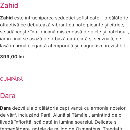
Zahid
Zahid
este întruchiparea seducției sofisticate – o călătorie
olfactivă ce debutează vibrant cu note picante și citrice,
se adâncește într-o inimă misterioasă de piele și patchouli,
iar în final se așază pe o bază catifelată și senzuală, ce
lasă în urmă eleganță atemporală și magnetism irezistibil.
399,00 lei
CUMPĂRĂ
Dara
Dara
dezvăluie o călătorie captivantă cu armonia notelor
de vârf, incluzând Pară, Alună și Tămâie , amintind de o
livadă înflorită, scăldată în lumina soarelui. Delicate și
fermecătoare, notele de mijloc de Osmanthus, Trandafir,