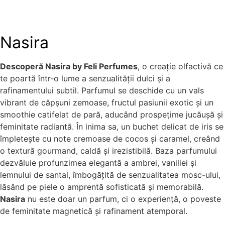
Nasira
Descoperă Nasira by Feli Perfumes
, o creație olfactivă ce
te poartă într-o lume a senzualității dulci și a
rafinamentului subtil. Parfumul se deschide cu un vals
vibrant de căpșuni zemoase, fructul pasiunii exotic și un
smoothie catifelat de pară, aducând prospețime jucăușă și
feminitate radiantă. În inima sa, un buchet delicat de iris se
împletește cu note cremoase de cocos și caramel, creând
o textură gourmand, caldă și irezistibilă. Baza parfumului
dezvăluie profunzimea elegantă a ambrei, vaniliei și
lemnului de santal, îmbogățită de senzualitatea mosc-ului,
lăsând pe piele o amprentă sofisticată și memorabilă.
Nasira
nu este doar un parfum, ci o experiență, o poveste
de feminitate magnetică și rafinament atemporal.